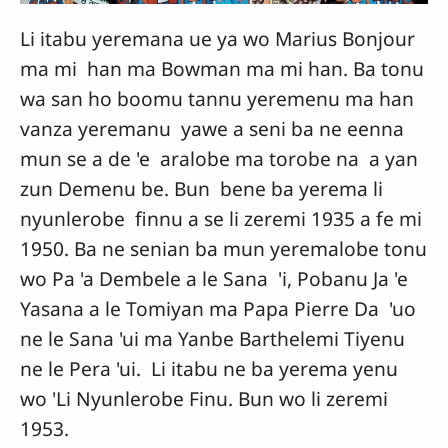
Li itabu yeremana ue ya wo Marius Bonjour
ma mi han ma Bowman ma mi han. Ba tonu
wa san ho boomu tannu yeremenu ma han
vanza yeremanu yawe a seni ba ne eenna
mun se a de 'e aralobe ma torobe na a yan
zun Demenu be. Bun bene ba yerema li
nyunlerobe finnu a se li zeremi 1935 a fe mi
1950. Ba ne senian ba mun yeremalobe tonu
wo Pa 'a Dembele a le Sana 'i, Pobanu Ja 'e
Yasana a le Tomiyan ma Papa Pierre Da 'uo
ne le Sana 'ui ma Yanbe Barthelemi Tiyenu
ne le Pera 'ui. Li itabu ne ba yerema yenu
wo 'Li Nyunlerobe Finu. Bun wo li zeremi
1953.