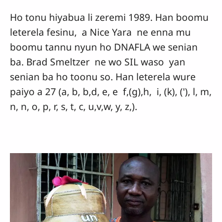
Ho tonu hiyabua li zeremi 1989. Han boomu
leterela fesinu, a Nice Yara ne enna mu
boomu tannu nyun ho DNAFLA we senian
ba. Brad Smeltzer ne wo SIL waso yan
senian ba ho toonu so. Han leterela wure
paiyo a 27 (a, b, b,d, e, e f,(g),h, i, (k), ('), l, m,
n, n, o, p, r, s, t, c, u,v,w, y, z,).