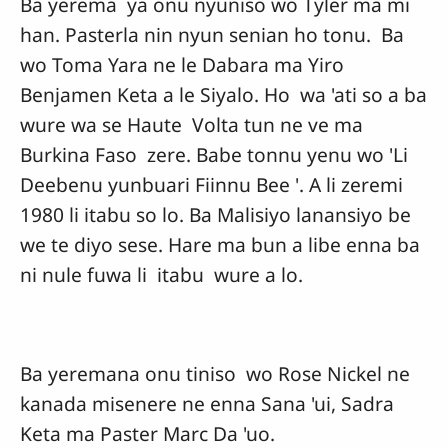
Ba yerema ya onu nyuniso wo Tyler ma mi
han. Pasterla nin nyun senian ho tonu. Ba
wo Toma Yara ne le Dabara ma Yiro
Benjamen Keta a le Siyalo. Ho wa 'ati so a ba
wure wa se Haute Volta tun ne ve ma
Burkina Faso zere. Babe tonnu yenu wo 'Li
Deebenu yunbuari Fiinnu Bee '. A li zeremi
1980 li itabu so lo. Ba Malisiyo lanansiyo be
we te diyo sese. Hare ma bun a libe enna ba
ni nule fuwa li itabu wure a lo.
Ba yeremana onu tiniso wo Rose Nickel ne
kanada misenere ne enna Sana 'ui, Sadra
Keta ma Paster Marc Da 'uo.